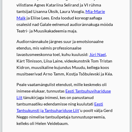
vilistlane Agnes Katariina Selirand ja VI rühma
tantsijad Lisanna Üksik, Laura Voogla,
Mia-Marie
Malk
ja Eliise Lees. Enda loodud koreograafiaga
osalesid nad Galale eelnenud audiorännakuga mööda
Teatri- ja Muusikakadeemia maja.
Audiornännakule järgnes suur ja emotsionaalne
etendus, mis valmis professionaalse
lavastusmeeskonna toel, kuhu kuulusid:
Jüri Nael
,
Kärt Tõnisson, Liisa Laine, videokunstnik Tom Tristan
Kidron, muusikaline kujundus Muudu, kellega koos
musitseerivad Arno Tamm, Kostja Tsõbulevski ja Kéa.
Peale vaatamängulist etendust, mille keskmeks oli
inimese elukaar, tunnustas
Eesti Tantsuhuvihariduse
Liit
tänukirjaga inimesi, kes on panustanud
tantsumaatiku edendamisse ning kuulutati
Eesti
Tantsukunsti ja Tantsuhariduse Liit
´u poolt välja Gerd
Neggo nimelise tantsuõpetaja tunnustuspreemia,
kelleks oli Helen Veidebaum.