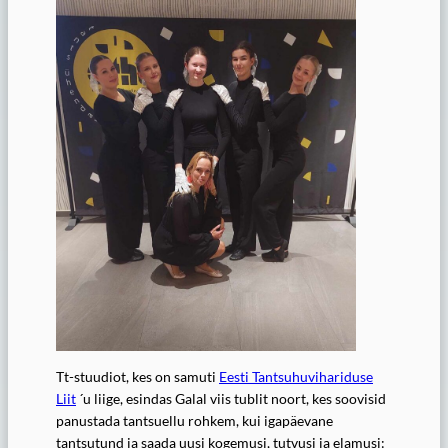
Tt-stuudiot, kes on samuti
Eesti Tantsuhuvihariduse
Liit
´u liige, esindas Galal viis tublit noort, kes soovisid
panustada tantsuellu rohkem, kui igapäevane
tantsutund ja saada uusi kogemusi, tutvusi ja elamusi: