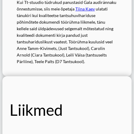
Kui Tt-stuudio tüdrukud panustasid Gala audirännaku
õnnestumisse, siis meie õpetaja
Tiina Kaev
ulatati
tänukiri kui kvaliteetse tantsuhuvihariduse
põhimõtete dokumendi töörühma liikmele, tänu
kellele said üldpädevused selgemalt mõtestatud ning
kvaliteedi dokumenti kirja pandud just
tantsuhariduslikust vaatest. Töörühma kuulusid veel
Anne Tamm-Kivimets, (Just Tantsukool), Carolin
Arnold (Ciara Tantsukool), Leili Väisa (tantsuselts
Pärliine), Teele Palts (D7 Tantsukool).
Liikmed