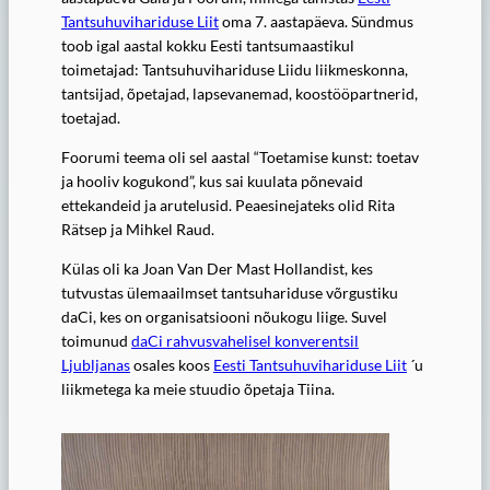
Tantsuhuvihariduse Liit
oma 7. aastapäeva. Sündmus
toob igal aastal kokku Eesti tantsumaastikul
toimetajad: Tantsuhuvihariduse Liidu liikmeskonna,
tantsijad, õpetajad, lapsevanemad, koostööpartnerid,
toetajad.
Foorumi teema oli sel aastal “Toetamise kunst: toetav
ja hooliv kogukond”, kus sai kuulata põnevaid
ettekandeid ja arutelusid. Peaesinejateks olid Rita
Rätsep ja Mihkel Raud.
Külas oli ka Joan Van Der Mast Hollandist, kes
tutvustas ülemaailmset tantsuhariduse võrgustiku
daCi, kes on organisatsiooni nõukogu liige. Suvel
toimunud
daCi rahvusvahelisel konverentsil
Ljubljanas
osales koos
Eesti Tantsuhuvihariduse Liit
´u
liikmetega ka meie stuudio õpetaja Tiina.