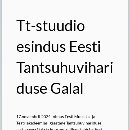
Tt-stuudio
esindus Eesti
Tantsuhuvihari
duse Galal
17.novembril 2024 toimus Eesti Muusika- ja
Teatriakadeemias igaastane Tantsuhuvihariduse
aastapäeva Gala ja Foorum, millega tähistas
Eesti